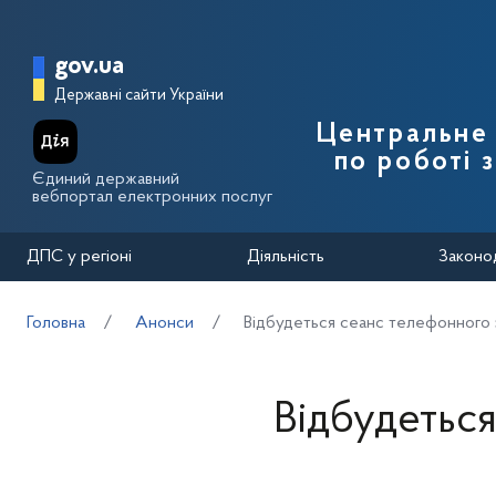
Перейти до основного вмісту
Головна сторінка Державної п
gov.ua
Державні сайти України
Центральне 
по роботі 
Єдиний державний
вебпортал електронних послуг
ДПС у регіоні
Діяльність
Законо
Головна
Анонси
Відбудеться сеанс телефонного зв
Відбудеться