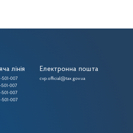
яча лінія
Електронна пошта
-501-007
cvp.official@tax.gov.ua
-501-007
-501-007
-501-007