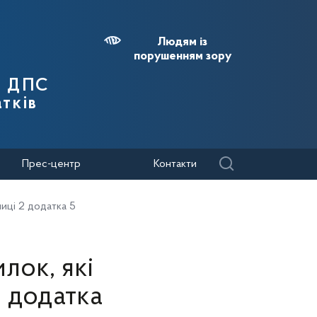
Людям із
порушенням зору
я ДПС
тків
Прес-центр
Контакти
лиці 2 додатка 5
лок, які
2 додатка