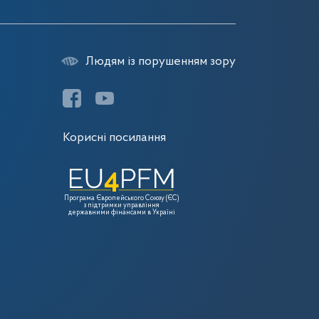
Людям із порушенням зору
Корисні посилання
Програма Європейського Союзу (ЄС)
з підтримки управління
державними фінансами в Україні