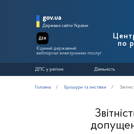
Перейти до основного вмісту
Головна сторінка Держа
gov.ua
Державні сайти України
Цент
по 
Єдиний державний
вебпортал електронних послуг
ДПС у регіоні
Діяльність
Головна
Брошури та листівки
Звітні
Звітніс
допущено