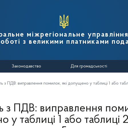
вної податкової служби України
ральне міжрегіональне управлінн
роботі з великими платниками пода
Законодавство
Для громадськості
сть з ПДВ: виправлення помилок, які допущено у таблиці 1 або таб
ть з ПДВ: виправлення поми
 у таблиці 1 або таблиці 