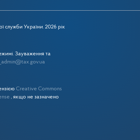
ї служби України. 2026 рік
жимі. Зауваження та
admin@tax.gov.ua
цензією
Creative Commons
cense
, якщо не зазначено