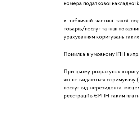
номера податкової накладної і
в табличній частині такої по
товарів/послуг та інші показни
урахуванням коригувань таких п
Помилка в умовному ІПН випра
При цьому розрахунок коригу
які не видаються отримувачу (
послуг від нерезидента, місце
реєстрації в ЄРПН таким плат