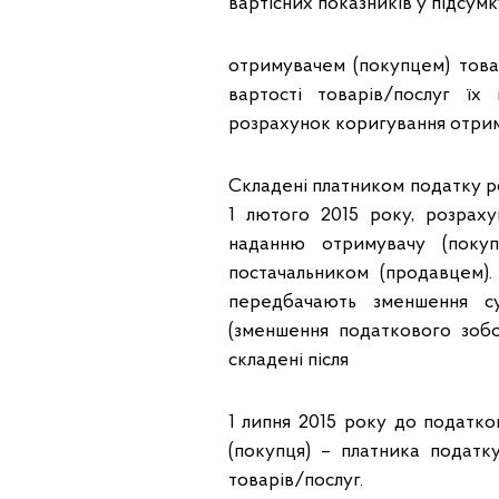
вартісних показників у підсумк
отримувачем (покупцем) това
вартості товарів/послуг їх
розрахунок коригування отрим
Складені платником податку р
1 лютого 2015 року, розраху
наданню отримувачу (поку
постачальником (продавцем)
передбачають зменшення су
(зменшення податкового зобо
складені після
1 липня 2015 року до податко
(покупця) – платника податк
товарів/послуг.