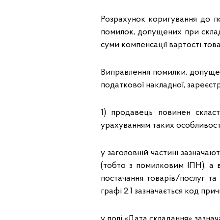
Розрахунок коригування до п
помилок, допущених при склада
суми компенсації вартості това
Виправлення помилки, допущен
податкової накладної, зареєс
1) продавець повинен склас
урахуванням таких особливост
у заголовній частині зазначаю
(тобто з помилковим ІПН), а в
постачання товарів/послуг та 
графі 2.1 зазначається код при
у полі «Дата складання» зазнач