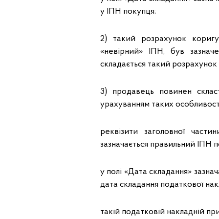
у ІПН покупця;
2) такий розрахунок коригу
«невірний» ІПН, був зазнач
складається такий розрахунок
3) продавець повинен скла
урахуванням таких особливост
реквізити заголовної части
зазначається правильний ІПН п
у полі «Дата складання» зазна
дата складання податкової накл
такій податковій накладній п