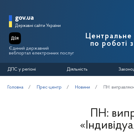
Перейти до основного вмісту
Головна сторінка Державної п
gov.ua
Державні сайти України
Центральне 
по роботі 
Єдиний державний
вебпортал електронних послуг
ДПС у регіоні
Діяльність
Законо
Головна
Прес-центр
Новини
ПН: виправляє
ПН: вип
«Індивіду