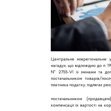
Центральне міжрегіональне 
нагадує, що відповідно до п. 1
№ 2755-VI із змінами та до
постачальником товарів/пос
платника податку, підлягає ре
постачальником (продавцем
компенсації їх вартості на ко