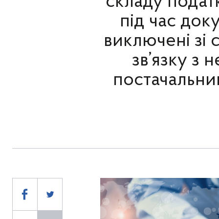
складу подат
під час док
виключені зі 
зв’язку з
постачальни