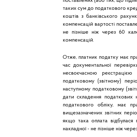
поставлених (або тих, що підл
таких сум до податкового кред
коштів з банківського рахун
компенсацій вартості поставле
не пізніше ніж через 60 кал
компенсацій.
Отже, платник податку має пр
час документальної перевірк
несвоєчасною реєстрацією
податковому (звітному) пер
наступному податковому (звітн
дати складення податкових 
податкового обліку, має 
вищезазначених звітних періо
якщо така оплата відбулася п
накладної - не пізніше ніж чере