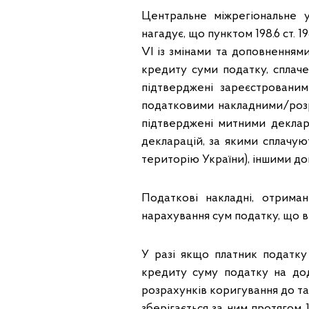
Центральне міжрегіональне 
нагадує, що пунктом 198.6 ст. 
VІ із змінами та доповненням
кредиту суми податку, сплаче
підтверджені зареєстровани
податковими накладними/роз
підтверджені митними декла
декларацій, за якими сплачу
територію України), іншими док
Податкові накладні, отрима
нарахування сум податку, що в
У разі якщо платник податку
кредиту суму податку на дод
розрахунків коригування до т
зберігається за ним протягом 