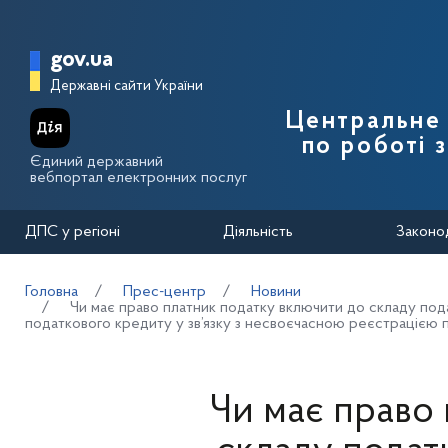
Перейти до основного вмісту
Головна сторінка Державної п
gov.ua
Державні сайти України
Центральне 
по роботі 
Єдиний державний
вебпортал електронних послуг
ДПС у регіоні
Діяльність
Законо
Головна
Прес-центр
Новини
Чи має право платник податку включити до складу пода
податкового кредиту у зв’язку з несвоєчасною реєстрацією
Чи має право