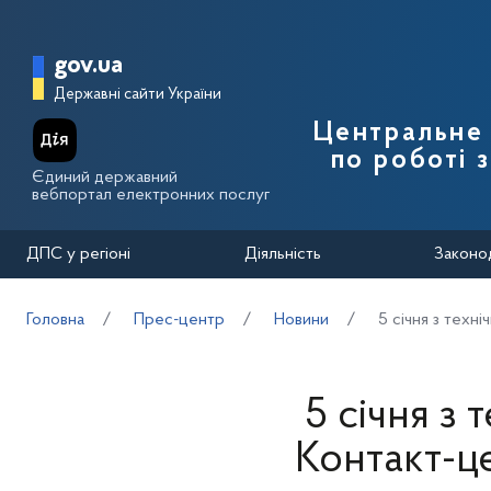
Перейти до основного вмісту
Головна сторінка Державної п
gov.ua
Державні сайти України
Центральне 
по роботі 
Єдиний державний
вебпортал електронних послуг
ДПС у регіоні
Діяльність
Законо
Головна
Прес-центр
Новини
5 січня з техн
5 січня з
Контакт-це