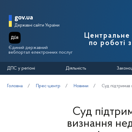
Перейти до основного вмісту
Головна сторінка Державної п
gov.ua
Державні сайти України
Центральне 
по роботі 
Єдиний державний
вебпортал електронних послуг
ДПС у регіоні
Діяльність
Законо
Головна
Прес-центр
Новини
Суд підтримав 
Суд підтрим
визнання не