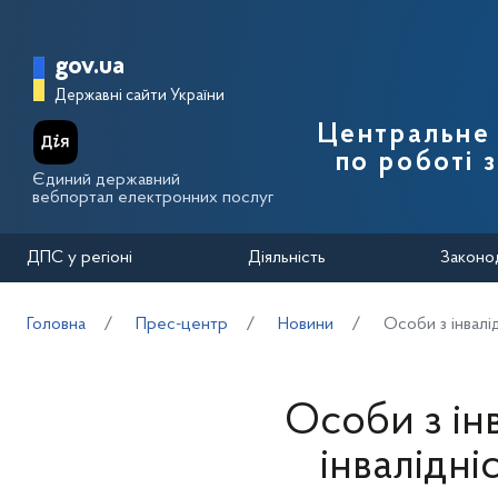
Перейти до основного вмісту
Головна сторінка Державної п
gov.ua
Державні сайти України
Центральне 
по роботі 
Єдиний державний
вебпортал електронних послуг
ДПС у регіоні
Діяльність
Законо
Головна
Прес-центр
Новини
Особи з інвалі
Особи з інв
інвалідн