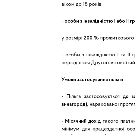
віком до 18 років.
- особи з інвалідністю I або II г
у розмірі
200 %
прожиткового 
- особи з інвалідністю I та II
період після Другої світової ві
Умови застосування пільги
- Пільга застосовується
до з
винагород),
нарахованої протяг
-
Місячний дохід
такого платн
мінімум для працездатної осо